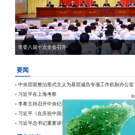
市委八届十次全会召开
要闻
习近平在上海考察
习近平《在庆祝中国共产党成立105周年大会上的讲话
习近平总书记重要讲话热烈鼓舞全党全军全国各族人民