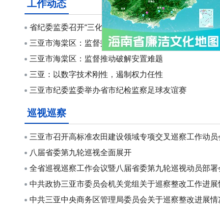
工作动态
省纪委监委召开“三化”建设年行动再集中抓两年工作推
三亚市海棠区：监督护航民生路
三亚市海棠区：监督推动破解安置难题
三亚：以数字技术刚性，遏制权力任性
三亚市纪委监委举办省市纪检监察足球友谊赛
巡视巡察
三亚市召开高标准农田建设领域专项交叉巡察工作动员
八届省委第九轮巡视全面展开
全省巡视巡察工作会议暨八届省委第九轮巡视动员部署
中共政协三亚市委员会机关党组关于巡察整改工作进展
中共三亚中央商务区管理局委员会关于巡察整改进展情