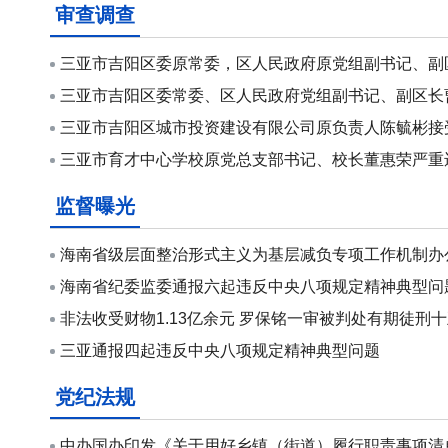
审查调查
监督曝光
海南省纪委监委通报六起违反中央八项规定精神典型问
非法收受财物1.13亿余元 罗保铭一审被判处有期徒刑
三亚通报四起违反中央八项规定精神典型问题
党纪法规
中办国办印发《关于用好乡镇（街道）履行职责事项清