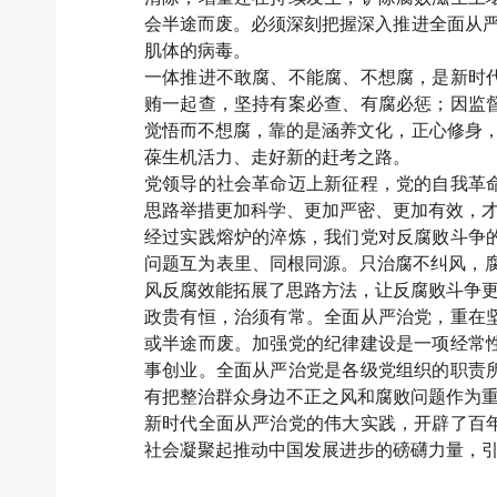
会半途而废。必须深刻把握深入推进全面从严
肌体的病毒。
一体推进不敢腐、不能腐、不想腐，是新时
贿一起查，坚持有案必查、有腐必惩；因监
觉悟而不想腐，靠的是涵养文化，正心修身，
葆生机活力、走好新的赶考之路。
党领导的社会革命迈上新征程，党的自我革
思路举措更加科学、更加严密、更加有效，
经过实践熔炉的淬炼，我们党对反腐败斗争
问题互为表里、同根同源。只治腐不纠风，腐
风反腐效能拓展了思路方法，让反腐败斗争
政贵有恒，治须有常。全面从严治党，重在
或半途而废。加强党的纪律建设是一项经常
事创业。全面从严治党是各级党组织的职责
有把整治群众身边不正之风和腐败问题作为
新时代全面从严治党的伟大实践，开辟了百
社会凝聚起推动中国发展进步的磅礴力量，