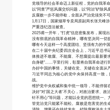
党领导的社会革命迈上新征程，党的自我革
以“同查”严惩风腐交织问题，以“同治”铲
反腐败一步不能停歇，全面从严治党须臾不
1月17日，国家烟草专卖局原副局长张天峰
严重违纪违法被查。
2025甫一开年，“打虎”信息密集发布，展
没有彻底的自我革命精神，哪有坚决同一切
哪有今天这样一个高度团结、坚强有力的中
在二十届中央纪委四次全会上，习近平总书
体推进不敢腐、不能腐、不想腐提出最新要求。
自身硬”……字里行间，彰显将自我革命进行
办好中国的事情，关键在党、关键在全面从
习近平同志为核心的党中央保持高度一致，
战。
维护党中央权威和集中统一领导，不能停留
决好“对‘国之大者’不关心，对政治要求、
针不用心”等问题，才能以全党的思想统一、
管党治党只能紧不能松。腐败是危害党的生
清除，增量还在持续发生，铲除腐败滋生土